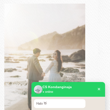
CS Kondanginaja
✕
● online
Halo 👋