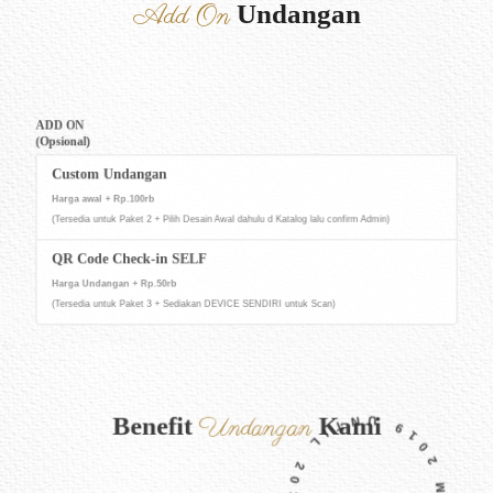
Add On
Undangan
ADD ON
(Opsional)
Custom Undangan
Harga awal + Rp.100rb
(Tersedia untuk Paket 2 + Pilih Desain Awal dahulu d Katalog lalu confirm Admin)
QR Code Check-in SELF
Harga Undangan + Rp.50rb
(Tersedia untuk Paket 3 + Sediakan DEVICE SENDIRI untuk Scan)
Undangan
Benefit
Kami
Apa saja keuntungan menggunakan undangan di