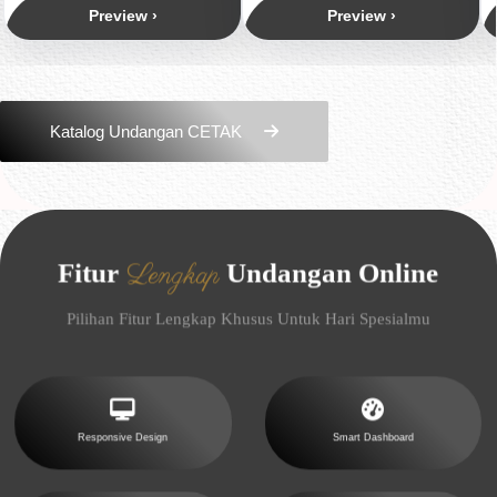
Preview ›
Preview ›
Katalog Undangan CETAK
Lengkap
Fitur
Undangan Online
Pilihan Fitur Lengkap Khusus Untuk Hari Spesialmu
Responsive Design
Smart Dashboard