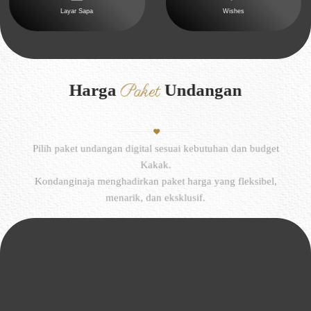
Layar Sapa
Wishes
Paket
Harga
Undangan
Pilih paket undangan digital sesuai kebutuhan dan budget
Kakak.
Kondanginaja menghadirkan paket harga yang fleksibel,
menarik, dan eksklusif.