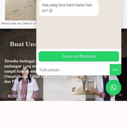
Ada yang bisa kami bantu hari
ini? 😊
Photos from my Client V + A
Digital
Buat Undangan
Kamu Disini
Tanya via WhatsApp
Tersedia berbagai macam desain
undangan yang menarik dan
Kirim
tampil baik di semua perangkat
(Smartphone, Tablet bahkan Laptop
dan PC)
KONSULTASI
Photos from my Client V
+ A