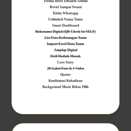
Terima Beres Dibantu Admin
Revisi Sampai Sesuai
Kirim Whatsapp
Unlimited Nama Tamu
Smart Dashboard
Bukutamu Digital (QR Check In SELF)
List Foto Kedatangan Tamu
Import Excel Data Tamu
Amplop Digital
Detil Hadiah Masuk
Love Story
20 Galeri Foto & 1 Video
Quotes
Konfirmasi Kehadiran
Background Music Bebas Pilih