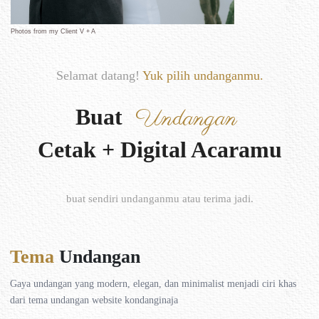
Photos from my Client V + A
Selamat datang!
Yuk pilih undanganmu.
Buat
Undangan
Cetak + Digital Acaramu
buat sendiri undanganmu atau terima jadi.
Tema
Undangan
Gaya undangan yang modern, elegan, dan minimalist menjadi ciri khas
dari tema undangan website kondanginaja